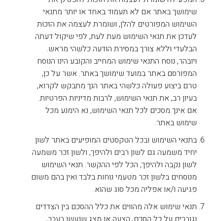
שימושך באתר אם לא תעמוד באחד או יותר מתנאי
השימוש המפורטים להלן, ושומרת לעצמה את הזכות
לעדכן את תנאי השימוש מעת לעת, לפי שיקול דעתה
הבלעדי וללא צורך במסירת הודעה כלשהי מראש.
ויובהר, נוסח התנאי שימוש המחייב והקובע הינו הנוסח
המפורסם באתר במועד שימושך באתר. אשר על כן,
טרם ביצוע פעולה כלשהי באתר הנך מתבקש לקרוא,
בעיון רב, את תנאי השימוש, לרבות מדיניות הפרטיות.
אם אינך מסכים לכל תנאי השימוש, נא הימנע מכל
שימוש באתר.
בתנאי השימוש ובכל הטקסטים המופיעים באתר לשון
יחיד משמעה גם לשון רבים ולהיפך, ולשון זכר משמעה
לשון נקבה ולהיפך, הכל לפי ההקשר. תנאי השימוש
מנוסחים בלשון זכר מטעמי נוחות בלבד ואין בהם משום
פגיעה ו/או אפליה מכל סוג שהוא.
תנאי שימוש אלה מהווים את כלל ההסכם בין הצדדים
וגוברים על כל הסכם, הצעה או מצג שנעשו בעבר,