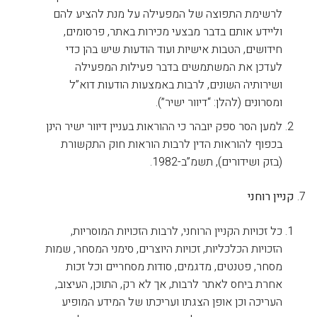
לרשימת התפוצה של המפעילה על מנת להציע להם
וליידע אותם בדבר מבצעי מכירות באתר, פרסומים,
חידושים, הטבות אישיות ועוד הודעות שיש בהן כדי
לעדכן את המשתמשים בדבר פעילות המפעילה
ושירותיה השונים, לרבות באמצעות הודעות דוא”ל
ומסרונים (להלן: “דיוור ישיר”).
למען הסר ספק יובהר כי ההוראות בעניין דיוור ישיר הינן
בכפוף להוראות הדין לרבות הוראות חוק התקשורת
(בזק ושידורים), תשמ”ב-1982.
קניין רוחני
כל זכויות הקניין הרוחני, לרבות הזכויות המוסריות,
הזכויות הכלכליות, זכויות היוצרים, סימני המסחר, שמות
מסחר, פטנטים, מדגמים, סודות מסחריים וכל זכות
אחרת ביחס לאתר לרבות, אך לא רק, התוכן, העיצוב,
העריכה וכן אופן הצגתו ועריכתו של המידע המופיע