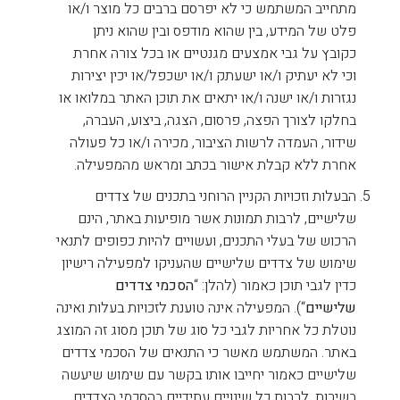
מתחייב המשתמש כי לא יפרסם ברבים כל מוצר ו/או
פלט של המידע, בין שהוא מודפס ובין שהוא ניתן
כקובץ על גבי אמצעים מגנטיים או בכל צורה אחרת
וכי לא יעתיק ו/או ישעתק ו/או ישכפל/או יכין יצירות
נגזרות ו/או ישנה ו/או יתאים את תוכן האתר במלואו או
בחלקו לצורך הפצה, פרסום, הצגה, ביצוע, העברה,
שידור, העמדה לרשות הציבור, מכירה ו/או כל פעולה
אחרת ללא קבלת אישור בכתב ומראש מהמפעילה.
הבעלות וזכויות הקניין הרוחני בתכנים של צדדים
שלישיים, לרבות תמונות אשר מופיעות באתר, הינם
הרכוש של בעלי התכנים, ועשויים להיות כפופים לתנאי
שימוש של צדדים שלישיים שהעניקו למפעילה רישיון
כדין לגבי תוכן כאמור (להלן: “
הסכמי צדדים
שלישיים
“). המפעילה אינה טוענת לזכויות בעלות ואינה
נוטלת כל אחריות לגבי כל סוג של תוכן מסוג זה המוצג
באתר. המשתמש מאשר כי התנאים של הסכמי צדדים
שלישיים כאמור יחייבו אותו בקשר עם שימוש שיעשה
בשירות, לרבות כל שינויים עתידיים בהסכמי הצדדים