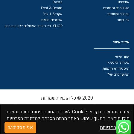
אודותינו
Rasta
משלוחים והחזרות
Post & Beam
שאלות ותשובות
אקרו 1.5 צול׳
צרו קשר
אביזרים נלווים
SHOP- כל הציוד המשלים ליציקות בטון
איזור אישי
אזור אישי
שכחתי סיסמא
היסטוריית הזמנות
המועדפים שלי
2020 © כל הזכויות שמורות
אנו משתמשים בקובצי Cookie לשיפור החוויה, ניתוח תנועה והצגת
תוכן מותאם. המשך שימוש באתר מהווה הסכמה למדיניות הפרטיות.
לפרטי המדיניות
אני מסכים/ה