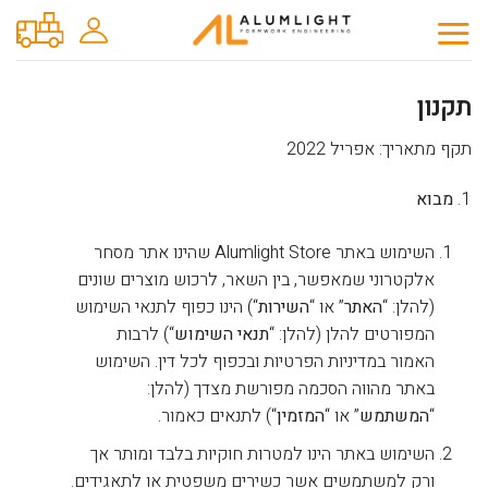
Ski
t
conten
תקנון
תקף מתאריך: אפריל 2022
מבוא
השימוש באתר Alumlight Store שהינו אתר מסחר
אלקטרוני שמאפשר, בין השאר, לרכוש מוצרים שונים
(להלן: “
האתר
” או “
השירות
“) הינו כפוף לתנאי השימוש
המפורטים להלן (להלן: “
תנאי השימוש
“) לרבות
האמור במדיניות הפרטיות ובכפוף לכל דין. השימוש
באתר מהווה הסכמה מפורשת מצדך (להלן:
“
המשתמש
” או “
המזמין
“) לתנאים כאמור.
השימוש באתר הינו למטרות חוקיות בלבד ומותר אך
ורק למשתמשים אשר כשירים משפטית או לתאגידים.