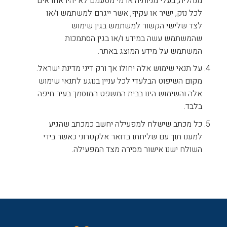
מנהליה, בעלי מניותיה או מי מטעמם לא יהיו אחראים
לכל נזק, ישיר או עקיף, אשר ייגרם למשתמש ו/או
לצד שלישי הקשור למשתמש בגין שימוש
שהמשתמש עשה במידע ו/או בגין הסתמכות
המשתמש על מידע המוצג באתר.
על תנאי שימוש אלה יחולו אך ורק דיני מדינת ישראל.
מקום השיפוט הבלעדי לכל עניין בנוגע לתנאי שימוש
אלה והשימוש הינו בבית המשפט המוסמך בעיר חיפה
בלבד.
כל מכתב שישלח למפעילה יחשב כמכתב שהגיע
למענו תוך עם שליחתו בדואר אלקטרוני כאשר בידי
השולח ישנו אישור מסירה מצד המפעילה.