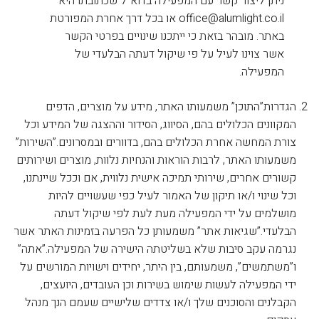
ניתן ליצור קשר עם המפעילה בדוא”ל שכתובתו היא
office@alumlight.co.il או בכל דרך אחרת המפורטת
באתר. מובהר בזאת כי ייתכנו שינויים בפרטי הקשר
אשר צוינו לעיל על פי שיקול דעתה הבלעדי של
המפעילה.
הגדרות”התוכן” משמעותו האתר, מידע על מוצרים, הדפים
המקוונים הכלולים בהם, הסיווג, הסידור וההצגה של המידע וכל
צורת המחשה אחרת הכלולים בהם, בדוורים ובמסרונים.”השירות”
משמעותו האתר, לרבות הוראות והנחיות נלוות, מוצרים ושירותים
קשורים אחרים, שירותי תמיכה אישית נלווית, אם וככל שיינתנו,
וכל שינוי ו/או תיקון של האמור לעיל כפי שעשויים להיות
מושלמים על ידי המפעילה מעת לעת לפי שיקול דעתה
הבלעדי.”שגיאות אתר” משמעותן כל הפרעה בזמינות האתר אשר
נגרמה עקב סיבות שלא בשליטתה הישירה של המפעילה.”אתה”
ו”משתמשים”, משמעותם, בין היתר, יחידים וישויות המורשים על
ידי המפעילה לעשות שימוש בשירות וכן העובדים, היועצים,
הקבלנים והסוכנים שלך ו/או צדדים שלישיים שעמם הנך מנהל