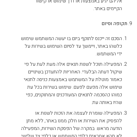
אליהם יגיע באמצעות או דרך שימוש או קישור
הקיימים באתר.
תקופה וסיום
הסכם זה ייכנס לתוקף ביום בו יעשה המשתמש שימוש
כלשהו באתר, ויימשך עד לסיום השימוש בשירות על
ידי המשתמש.
המפעילה תוכל לשנות תנאים אלה מעת לעת על פי
שיקול דעתה הבלעדי. האחריות להתעדכן בשינויים
כאמור מוטלת על המשתמש באמצעות כניסה לתנאי
שימוש אלה מפעם לפעם. שימוש בשירות בכל עת
כמוהו כהסכמה לתנאים המעודכנים והמתוקנים, כפי
שהיו באותה עת.
המפעילה שומרת לעצמה את הזכות לשנות או
להפסיק את השירות או חלק ממנו באתר, ללא מתן
הודעה מראש. במקרה של הפסקת השירות, המפעילה
לא תהא אחראית כלפי המשתמש או כלפי צד שלישי