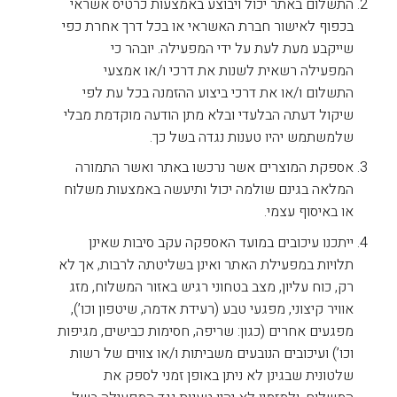
התשלום באתר יכול ויבוצע באמצעות כרטיס אשראי
בכפוף לאישור חברת האשראי או בכל דרך אחרת כפי
שייקבע מעת לעת על ידי המפעילה. יובהר כי
המפעילה רשאית לשנות את דרכי ו/או אמצעי
התשלום ו/או את דרכי ביצוע ההזמנה בכל עת לפי
שיקול דעתה הבלעדי ובלא מתן הודעה מוקדמת מבלי
שלמשתמש יהיו טענות נגדה בשל כך.
אספקת המוצרים אשר נרכשו באתר ואשר התמורה
המלאה בגינם שולמה יכול ותיעשה באמצעות משלוח
או באיסוף עצמי.
ייתכנו עיכובים במועד האספקה עקב סיבות שאינן
תלויות במפעילת האתר ואינן בשליטתה לרבות, אך לא
רק, כוח עליון, מצב בטחוני רגיש באזור המשלוח, מזג
אוויר קיצוני, מפגעי טבע (רעידת אדמה, שיטפון וכו’),
מפגעים אחרים (כגון: שריפה, חסימות כבישים, מגיפות
וכו’) ועיכובים הנובעים משביתות ו/או צווים של רשות
שלטונית שבגינן לא ניתן באופן זמני לספק את