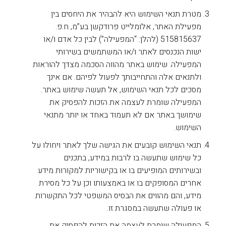
מטרת תנאי השימוש היא להבהיר את היחסים בין
מפעילת האתר, אלומלייט פרודקשן בע”מ, ח.פ.
515815637 (להלן: “המפעילה”) לבין כל אדם ו/או
ישות הנכנסים לאתר ו/או המשתמשים בשירותי
המפעילה. שימוש באתר מהווה הסכמה מצדך להוראות
ולתנאים אלה והתחייבותך לפעול לפיהם. אם אינך
מסכים לכל תנאי השימוש, אל תעשה שימוש באתר.
המפעילה שומרת לעצמה את הזכות להפסיק את
שימושך באתר אם לא תעמוד באחד או יותר מתנאי
השימוש.
תנאי השימוש קובעים את הגישה שלך לאתר ויחולו על
כל שימוש שתעשה בו לרבות במידע, בתכנים
ובשירותים המופיעים בו או בקישוריות למקורות מידע
אחרים המסופקים בו או באמצעותו וכן על כל מסירת
מידע, והם מהווים את הבסיס המשפטי לכל התקשרות
או פעולה שתעשה במסגרת זו.
המפעילה שומרת לעצמה את הזכות להפסיק את