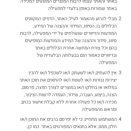
באתר והאתר עצמו לרבות המוצרים המוצעים למכירה
באתר שמורות באופן בלעדי למפעילה.
מבלי לגרוע מהאמור לעיל, האתר, הדפים המקוונים
הכלולים בו, הסיווג, הסידור וההצגה של המידע,
המודעות והדיוורים שנשלחים על ידי המפעילה, לרבות
סיווג, סידור וההצגה של המידע והמודעות המופיעים
בהם וכל צורת המחשה אחרת הכלולים באתר
ובדיוורים כאמור הנם בבעלותה הבלעדית של
המפעילה.
אין להעתיק ו/או לשעתק ו/או לשכפל ו/או להכין
יצירות נגזרות ו/או לשנות ו/או להתאים את תוכן האתר
במלואו או בחלקו ו/או במוצרים לצורך הפצה, פרסום,
הצגה, ביצוע, העברה, שידור, העמדה לרשות הציבור,
מכירה ו/או כל פעולה אחרת ללא קבלת אישור בכתב
ומראש מהמפעילה.
המשתמש מתחייב כי לא יפרסם ברבים את התוכן ו/או
חלק ממנו, אלא בתנאים המפורטים באתר. כמו כן,