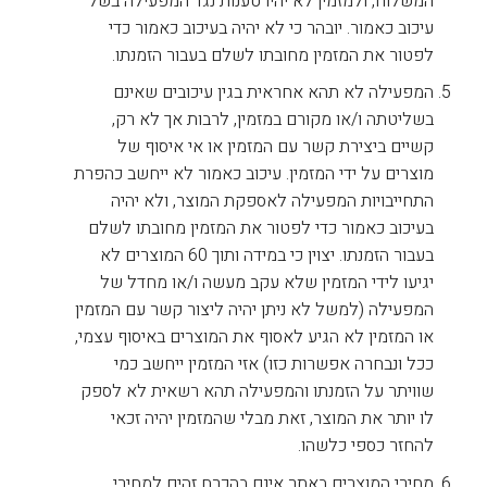
המשלוח, ולמזמין לא יהיו טענות נגד המפעילה בשל
עיכוב כאמור. יובהר כי לא יהיה בעיכוב כאמור כדי
לפטור את המזמין מחובתו לשלם בעבור הזמנתו.
המפעילה לא תהא אחראית בגין עיכובים שאינם
בשליטתה ו/או מקורם במזמין, לרבות אך לא רק,
קשיים ביצירת קשר עם המזמין או אי איסוף של
מוצרים על ידי המזמין. עיכוב כאמור לא ייחשב כהפרת
התחייבויות המפעילה לאספקת המוצר, ולא יהיה
בעיכוב כאמור כדי לפטור את המזמין מחובתו לשלם
בעבור הזמנתו. יצוין כי במידה ותוך 60 המוצרים לא
יגיעו לידי המזמין שלא עקב מעשה ו/או מחדל של
המפעילה (למשל לא ניתן יהיה ליצור קשר עם המזמין
או המזמין לא הגיע לאסוף את המוצרים באיסוף עצמי,
ככל ונבחרה אפשרות כזו) אזי המזמין ייחשב כמי
שוויתר על הזמנתו והמפעילה תהא רשאית לא לספק
לו יותר את המוצר, זאת מבלי שהמזמין יהיה זכאי
להחזר כספי כלשהו.
מחירי המוצרים באתר אינם בהכרח זהים למחירי