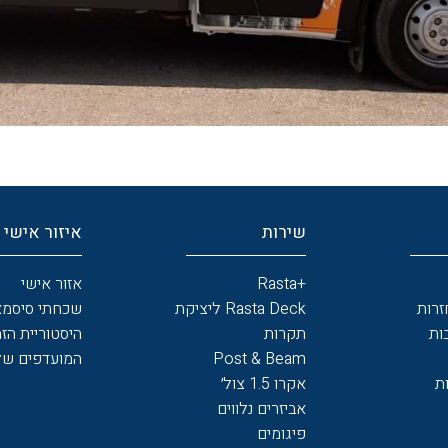
שירות
איזור אישי
+
Rasta
אזור אישי
זרות
Rasta Deck ליציקת
שכחתי סיסמא
ות
תקרות
היסטוריית הזמ
Post & Beam
המועדפים של
ת
אקרו 1.5 צול׳
אביזרים נלווים
פיגומים