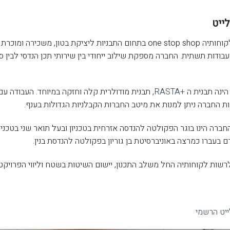
ייט
אלומלייט מהווה עבור לקוחותיה one stop shop בתחום התבניות לי
ועבודות תשתית. החברה מספקת שילוב ייחודי בין שירותי תכן הנדסי לבין
הינה תבנית ה
+RASTA
, תבנית מודולרית קלה וחזקה במיוחד. העבודה ע
חות החברה ניתן למנות את מיטב החברות הקבלניות הגדולות בענף.
החברה הינו בוגר הפקולטה להנדסה אזרחית בטכניון ובעל תואר שני בטכניון
רם בעברו כמרצה באוניברסיטת בן גוריון בפקולטה להנדסת בנין.
שות לקוחותיה החל משלב התכנון, יישום השיטות בשטח וליווי הפרויקט ב
ייט הרשמי