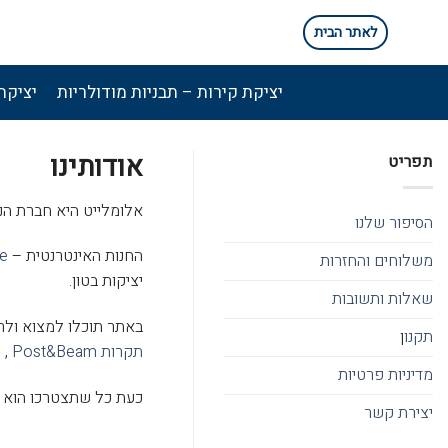
Ski
לאתר הבית
t
conten
יציקת קירות – תבניות מודולריות
יציקת
אודותינו
תפריט
אלומלייט היא חברת הנדסת תבניות מובילה 
הסיפור שלנו
החנות האינטרנטית –
re
משלוחים והחזרות
יציקות בטון.
שאלות ותשובות
באתר תוכלו למצוא ולרכו
תקנו
ן
תקרות Post&Beam
, 
מדיניות פרטיות
כעת כל שתצטרכו הוא טל
יצירת קשר