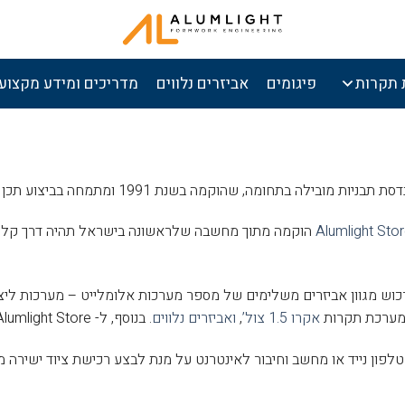
 תקרות
פיגומים
אביזרים נלווים
מדריכים ומידע מקצועי
בתחומה, שהוקמה בשנת 1991 ומתמחה בביצוע תכן הנדסי, פיתוח, יצור, יבוא ושיווק
Alumlight Sto
הוקמה מתוך מחשבה שלראשונה בישראל תהיה דרך קלה, 
ש מגוון אביזרים משלימים של מספר מערכות אלומלייט – מערכות ליציקת קיר
מערכת תקרות
אקרו 1.5 צול’
,
ואביזרים נלווים
. בנוסף, ל- Alumlight Store
פון נייד או מחשב וחיבור לאינטרנט על מנת לבצע רכישת ציוד ישירה מת