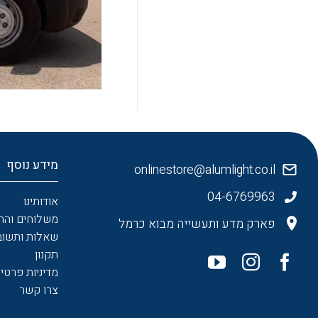
מידע נוסף
onlinestore@alumlight.co.il
04-6769963
אודותינו
משלוחים והח
פארק מדע ותעשייה מבוא כרמל
שאלות ותשוב
תקנון
מדיניות פרטיו
צרו קשר