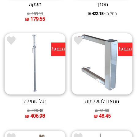
מסבך
מעקה
החל מ -
422.18
₪
189.11
₪
₪
179.65
מבצע!
מבצע!
מתאם להשלמות
רגל שחילה
₪
428.40
₪
51.00
₪
406.98
₪
48.45