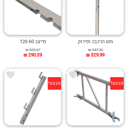
מוט הרכבה ופירוק
מייצב 120-60
₪
305.67
₪
347.36
₪
290.39
₪
329.99
מבצע!
מבצע!