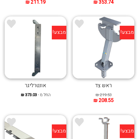
₪
211.19
₪
353.74
מבצע!
מבצע!
ראש צד
אונטרליגר
219.53
₪
החל מ -
373.03
₪
₪
208.55
מבצע!
מבצע!