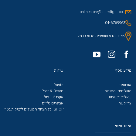
onlinestore@alumlight.co.il
04-6769963
פארק מדע ותעשייה מבוא כרמל
מידע נוסף
שירות
אודותינו
Rasta
משלוחים והחזרות
Post & Beam
שאלות ותשובות
אקרו 1.5 צול׳
צרו קשר
אביזרים נלווים
SHOP- כל הציוד המשלים ליציקות בטון
איזור אישי