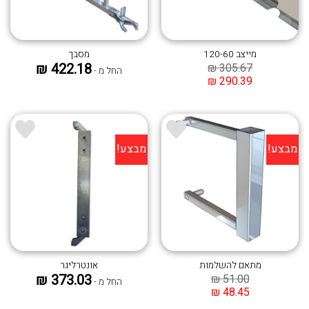
מייצב 120-60
מסבך
₪
422.18
₪
305.67
החל מ -
₪
290.39
מבצע!
מבצע!
הוסף ל
הוסף ל
WISHLIST
WISHLIST
מתאם להשלמות
אונטרליגר
₪
373.03
₪
51.00
החל מ -
₪
48.45