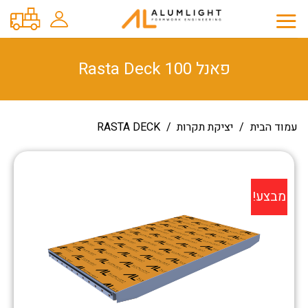
Ski
t
conten
פאנל Rasta Deck 100
עמוד הבית
/
יציקת תקרות
/
RASTA DECK
מבצע!