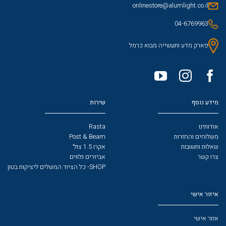
onlinestore@alumlight.co.il
04-6769963
פארק מדע ותעשייה מבוא כרמל
מידע נוסף
שירות
אודותינו
Rasta
משלוחים והחזרות
Post & Beam
שאלות ותשובות
אקרו 1.5 צול׳
צרו קשר
אביזרים נלווים
SHOP- כל הציוד המשלים ליציקות בטון
איזור אישי
אזור אישי