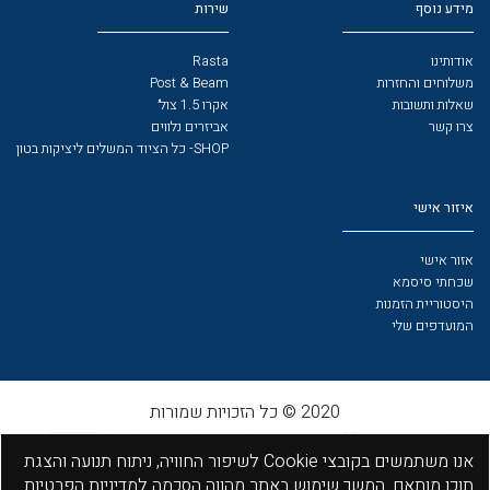
מידע נוסף
שירות
אודותינו
Rasta
משלוחים והחזרות
Post & Beam
שאלות ותשובות
אקרו 1.5 צול׳
צרו קשר
אביזרים נלווים
SHOP- כל הציוד המשלים ליציקות בטון
איזור אישי
אזור אישי
שכחתי סיסמא
היסטוריית הזמנות
המועדפים שלי
2020 © כל הזכויות שמורות
אנו משתמשים בקובצי Cookie לשיפור החוויה, ניתוח תנועה והצגת
תוכן מותאם. המשך שימוש באתר מהווה הסכמה למדיניות הפרטיות.