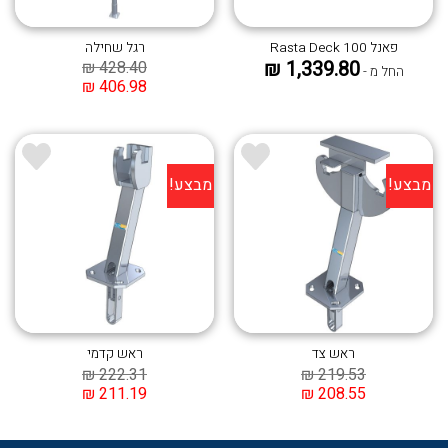
פאנל Rasta Deck 100
רגל שחילה
₪
1,339.80
₪
428.40
החל מ -
₪
406.98
מבצע!
מבצע!
הוסף ל
הוסף ל
WISHLIST
WISHLIST
ראש צד
ראש קדמי
₪
222.31
₪
219.53
₪
211.19
₪
208.55