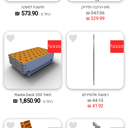
מוט הרכבה ופירוק
תושבת למעקה
₪
573.90
₪
347.36
החל מ -
₪
329.99
מבצע!
מבצע!
הוסף ל
הוסף ל
WISHLIST
WISHLIST
רצועות אלומיניום
פאנל Rasta Deck 200
₪
1,850.90
₪
44.13
החל מ -
₪
41.92