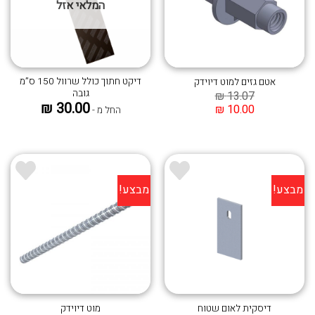
המלאי אזל
דיקט חתוך כולל שרוול 150 ס”מ
אטם גזים למוט דיוידק
גובה
₪
13.07
₪
30.00
₪
10.00
החל מ -
מבצע!
מבצע!
הוסף ל
הוסף ל
WISHLIST
WISHLIST
דיסקית לאום שטוח
מוט דיוידק