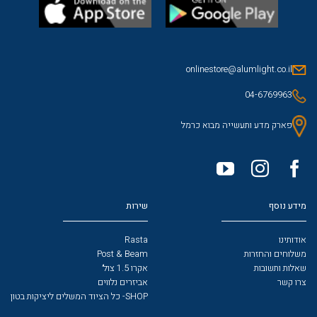
onlinestore@alumlight.co.il
04-6769963
פארק מדע ותעשייה מבוא כרמל
מידע נוסף
שירות
אודותינו
Rasta
משלוחים והחזרות
Post & Beam
שאלות ותשובות
אקרו 1.5 צול׳
צרו קשר
אביזרים נלווים
SHOP- כל הציוד המשלים ליציקות בטון