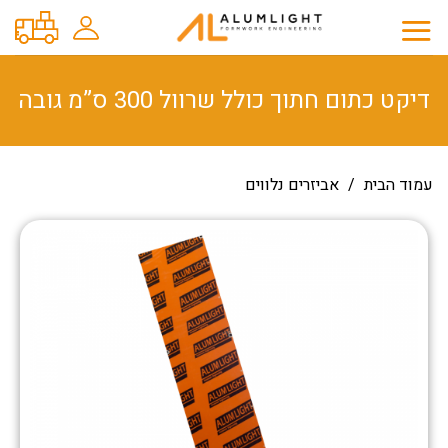
Ski
t
conten
דיקט כתום חתוך כולל שרוול 300 ס”מ גובה
עמוד הבית
/
אביזרים נלווים