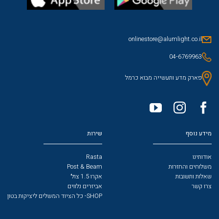
onlinestore@alumlight.co.il
04-6769963
פארק מדע ותעשייה מבוא כרמל
מידע נוסף
שירות
אודותינו
Rasta
משלוחים והחזרות
Post & Beam
שאלות ותשובות
אקרו 1.5 צול׳
צרו קשר
אביזרים נלווים
SHOP- כל הציוד המשלים ליציקות בטון