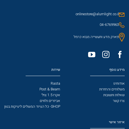
onlinestore@alumlight.co.il
04-6769963
פארק מדע ותעשייה מבוא כרמל
מידע נוסף
שירות
אודותינו
Rasta
משלוחים והחזרות
Post & Beam
שאלות ותשובות
אקרו 1.5 צול׳
צרו קשר
אביזרים נלווים
SHOP- כל הציוד המשלים ליציקות בטון
איזור אישי