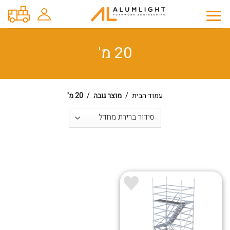
Ski
t
conten
20 מ'
עמוד הבית
/
מוצר גובה
/
20 מ'