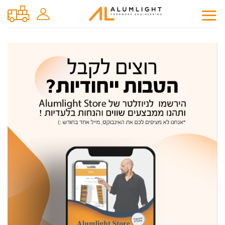
Ski
t
conten