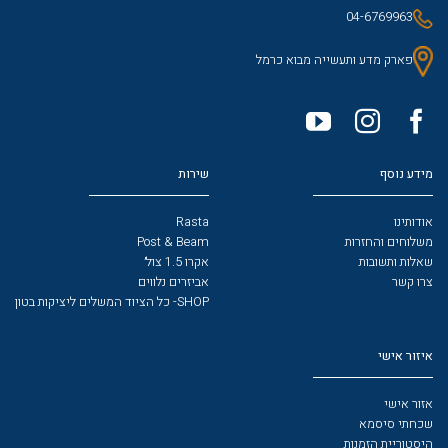
04-6769963
פארק מדע ותעשייה מבוא כרמל
מידע נוסף
שירות
אודותינו
Rasta
משלוחים והחזרות
Post & Beam
שאלות ותשובות
אקרו 1.5 צול׳
צרו קשר
אביזרים נלווים
SHOP- כל הציוד המשלים ליציקות בטון
איזור אישי
אזור אישי
שכחתי סיסמא
היסטוריית הזמנות