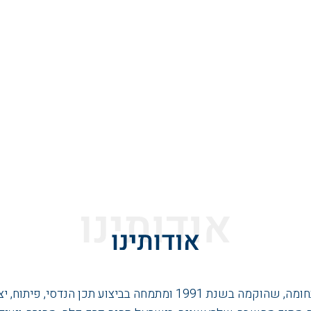
, יצור, יבוא ושיווק תבניות ליציקת רכיבי בטון.