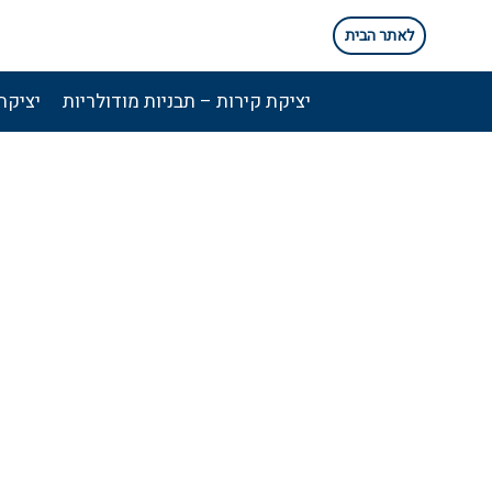
Ski
לאתר הבית
t
conten
יציקת קירות – תבניות מודולריות
יציקת