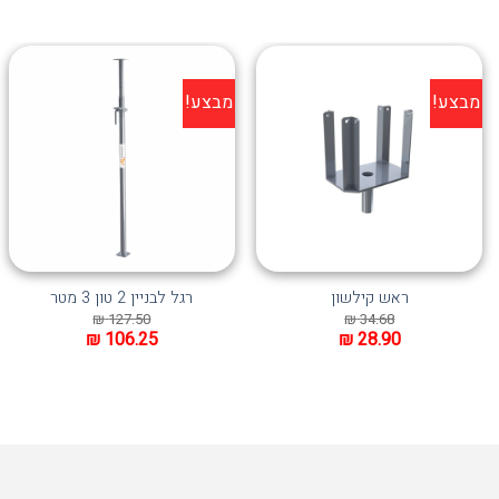
מבצע!
מבצע!
הוסף ל
הוסף ל
WISHLIST
WISHLIST
ראש קילשון
רגל לבניין 2 טון 3 מטר
₪
127.50
₪
34.68
₪
106.25
₪
28.90