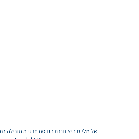
אלומלייט היא חברת הנדסת תבניות מובילה בתחומה, שהוקמה בשנת 1991 ומתמחה בביצוע תכן הנדסי, פיתוח